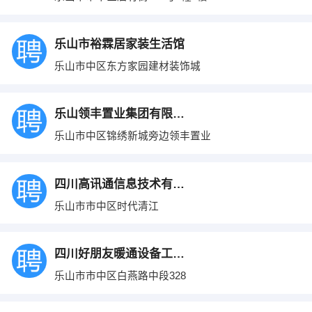
乐山市裕霖居家装生活馆
乐山市中区东方家园建材装饰城
乐山领丰置业集团有限公司
乐山市中区锦绣新城旁边领丰置业
四川高讯通信息技术有限公司
乐山市市中区时代清江
四川好朋友暖通设备工程有限公司
乐山市市中区白燕路中段328